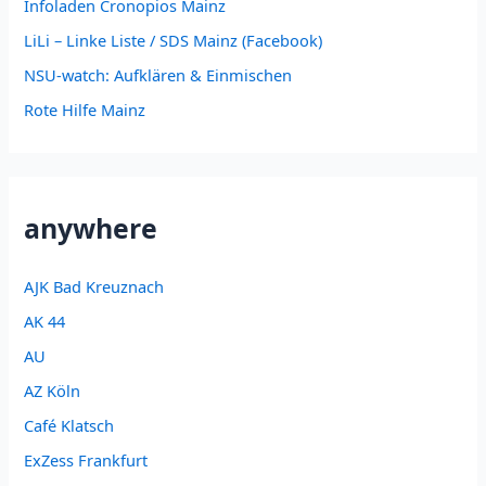
Infoladen Cronopios Mainz
LiLi – Linke Liste / SDS Mainz (Facebook)
NSU-watch: Aufklären & Einmischen
Rote Hilfe Mainz
anywhere
AJK Bad Kreuznach
AK 44
AU
AZ Köln
Café Klatsch
ExZess Frankfurt