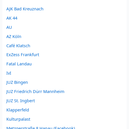
AJK Bad Kreuznach
AK 44
AU
AZ Köln
Café Klatsch
ExZess Frankfurt
Fatal Landau
IvI
JUZ Bingen
JUZ Friedrich Dürr Mannheim
JUZ St. Ingbert
Klapperfeld
Kulturpalast
Metzgerstraße 8 Hanau (Facebook)