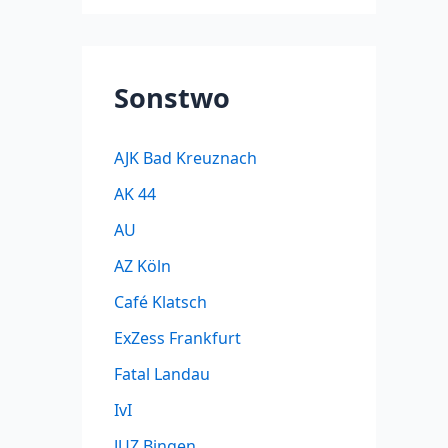
Sonstwo
AJK Bad Kreuznach
AK 44
AU
AZ Köln
Café Klatsch
ExZess Frankfurt
Fatal Landau
IvI
JUZ Bingen