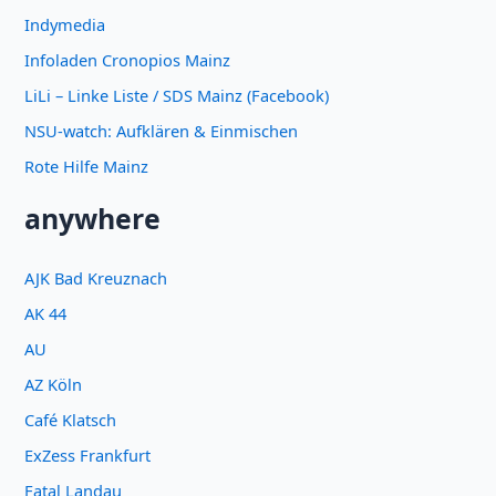
Indymedia
Infoladen Cronopios Mainz
LiLi – Linke Liste / SDS Mainz (Facebook)
NSU-watch: Aufklären & Einmischen
Rote Hilfe Mainz
anywhere
AJK Bad Kreuznach
AK 44
AU
AZ Köln
Café Klatsch
ExZess Frankfurt
Fatal Landau