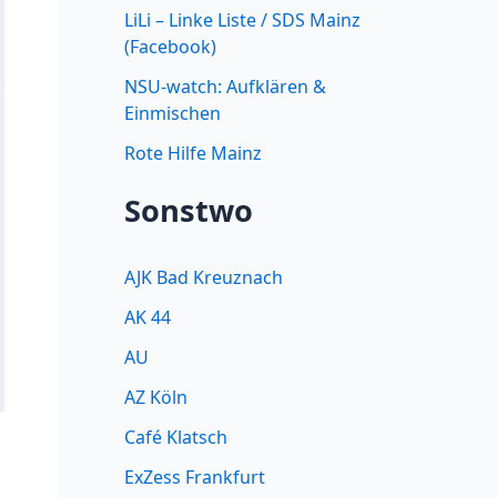
LiLi – Linke Liste / SDS Mainz
(Facebook)


NSU-watch: Aufklären &
Einmischen
Rote Hilfe Mainz
Sonstwo
AJK Bad Kreuznach
AK 44
AU
AZ Köln
Café Klatsch
ExZess Frankfurt