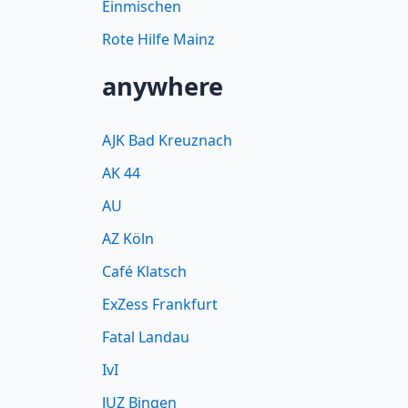
Einmischen
Rote Hilfe Mainz
anywhere
AJK Bad Kreuznach
AK 44
AU
AZ Köln
Café Klatsch
ExZess Frankfurt
Fatal Landau
IvI
JUZ Bingen